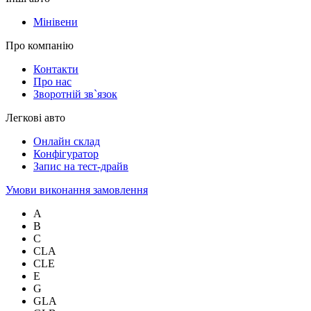
Мінівени
Про компанію
Контакти
Про нас
Зворотній зв`язок
Легкові авто
Онлайн склад
Конфігуратор
Запис на тест-драйв
Умови виконання замовлення
A
B
C
CLA
CLE
E
G
GLA