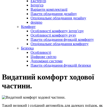
Екстер'єр
Інтер'єр
Варіанти комплектації
Пакети обладнання дизайну
Опціональне обладнання дизайну
designo
Комфорт
Особливості комфорту інтер’єру
Особливості комфорту руху
Пакети обладнання функцій комфорту
Опціональне обладнання комфорту
Безпека
Особливості
Цифрове світло
Допоміжні системи
Пакети обладнання функцій безпеки
Видатний комфорт ходової
частини.
Такий великий і солідний автомобіль для далеких поїздок, як