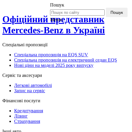
Пошук
Пошук
Офіційний представник
Меню
Mercedes-Benz в Україні
Спеціальні пропозиції
Спеціальна пропозиція на EQS SUV
Спеціальна пропозиція на електричний седан EQS
Нові ціни на моделі 2025 року випуску
Сервіс та аксесуари
Легкові автомобілі
Запис на сервіс
Фінансові послуги
Кредитування
Лізинг
Страхування
Інші авто