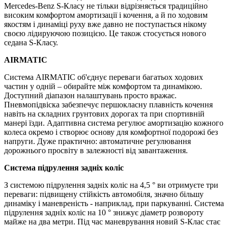
Mercedes-Benz S-Класу не тільки відрізняється традиційно
високим комфортом амортизації і кочення, а й по ходовим
якостям і динаміці руху вже давно не поступається нікому
своєю лідируючою позицією. Це також стосується нового
седана S-Класу.
AIRMATIC
Система AIRMATIC об'єднує переваги багатьох ходових
частин у одній – обирайте між комфортом та динамікою.
Доступний діапазон налаштувань просто вражає.
Пневмопідвіска забезпечує першокласну плавність кочення
навіть на складних грунтових дорогах та при спортивній
манері їзди. Адаптивна система регулює амортизацію кожного
колеса окремо і створює основу для комфортної подорожі без
напруги. Дуже практично: автоматичне регулювання
дорожнього просвіту в залежності від завантаження.
Система підрулення задніх коліс
З системою підрулення задніх коліс на 4,5 ° ви отримуєте три
переваги: підвищену стійкість автомобіля, значно більшу
динаміку і маневреність - наприклад, при паркуванні. Система
підрулення задніх коліс на 10 ° знижує діаметр розвороту
майже на два метри. Під час маневрування новий S-Клас стає