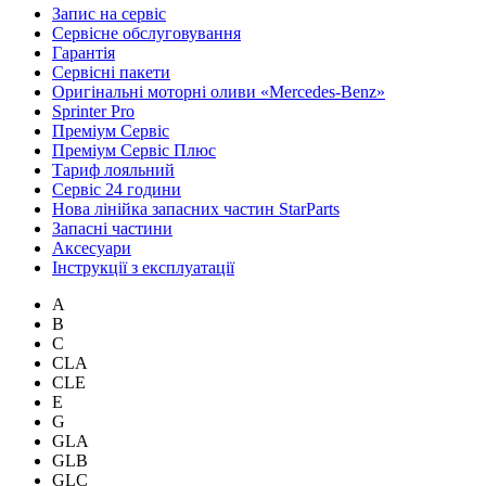
Запис на сервіс
Сервісне обслуговування
Гарантія
Сервісні пакети
Оригінальні моторні оливи «Mercedes-Benz»
Sprinter Pro
Преміум Сервіс
Преміум Сервіс Плюс
Тариф лояльний
Сервіс 24 години
Нова лінійка запасних частин StarParts
Запасні частини
Аксесуари
Інструкції з експлуатації
A
B
C
CLA
CLE
E
G
GLA
GLB
GLC